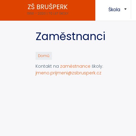
Přejít
ZŠ BRUŠPERK
Škola
k
+
1950 – 2020 | 70 LET ŠKOLY
hlavnímu
obsahu
Zaměstnanci
Domů
Kontakt na
zaměstnance
školy:
jmeno.prijmeni@zsbrusperk.cz