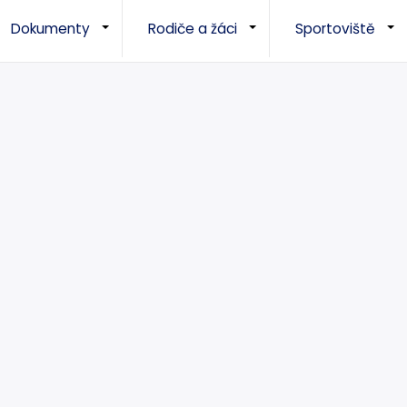
Dokumenty
Rodiče a žáci
Sportoviště
+
+