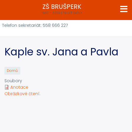
Přejít
ZŠ BRUŠPERK
k
1950 – 2020 | 70 LET ŠKOLY
hlavnímu
obsahu
Telefon sekretariát: 558 666 227
Kaple sv. Jana a Pavla
Domů
Soubory
Anotace
Obrázkové čtení
.