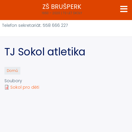
Přejít
ZŠ BRUŠPERK
k
1950 – 2020 | 70 LET ŠKOLY
hlavnímu
obsahu
Telefon sekretariát: 558 666 227
TJ Sokol atletika
Domů
Soubory
Sokol pro děti