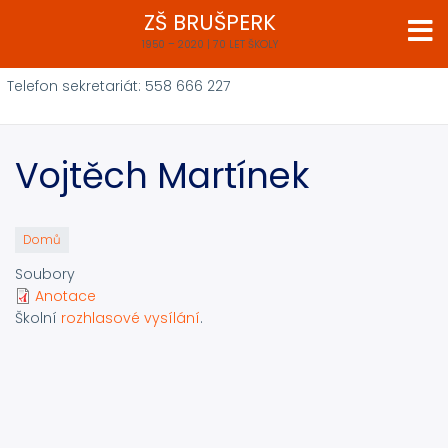
Přejít
ZŠ BRUŠPERK
k
1950 – 2020 | 70 LET ŠKOLY
hlavnímu
obsahu
Telefon sekretariát: 558 666 227
Vojtěch Martínek
Domů
Soubory
Anotace
Školní
rozhlasové vysílání
.