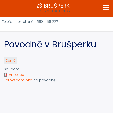
Přejít
ZŠ BRUŠPERK
k
1950 – 2020 | 70 LET ŠKOLY
hlavnímu
obsahu
Telefon sekretariát: 558 666 227
Povodně v Brušperku
Domů
Soubory
Anotace
Fotovzpomínka
na povodně.