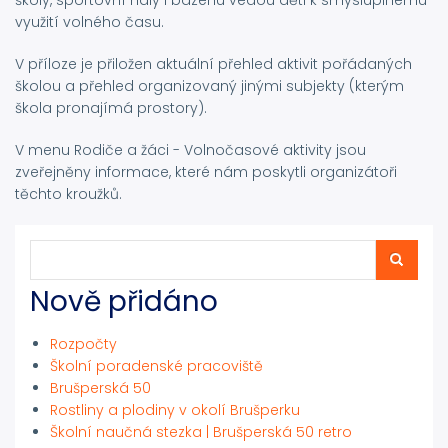
školy, sportovní haly i bazénu vedou děti k smysluplnému
využití volného času.
V příloze je přiložen aktuální přehled aktivit pořádaných
školou a přehled organizovaný jinými subjekty (kterým
škola pronajímá prostory).
V menu Rodiče a žáci - Volnočasové aktivity jsou
zveřejněny informace, které nám poskytli organizátoři
těchto kroužků.
Hledat
Hledat
Nově přidáno
Rozpočty
Školní poradenské pracoviště
Brušperská 50
Rostliny a plodiny v okolí Brušperku
Školní naučná stezka | Brušperská 50 retro