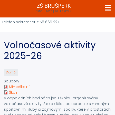
Přejít
ZŠ BRUŠPERK
k
1950 – 2020 | 70 LET ŠKOLY
hlavnímu
obsahu
Telefon sekretariát: 558 666 227
Volnočasové aktivity
2025-26
Domů
Soubory
Mimoškolní
Školní
V odpoledních hodinách jsou školou organizovány
volnočasové aktivity. Škola dále spolupracuje s mnohými
sportovními kluby či zájmovými spolky, které v prostorách