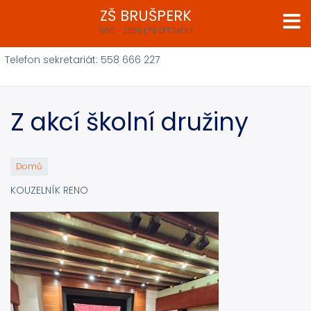
Přejít
ZŠ BRUŠPERK
k
1950 – 2020 | 70 LET ŠKOLY
hlavnímu
obsahu
Telefon sekretariát: 558 666 227
Z akcí školní družiny
Domů
KOUZELNÍK RENO