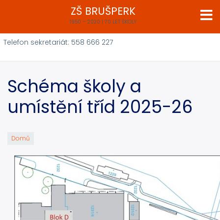
Přejít
ZŠ BRUŠPERK
k
1950 – 2020 | 70 LET ŠKOLY
hlavnímu
obsahu
Telefon sekretariát: 558 666 227
Schéma školy a
umístění tříd 2025-26
Domů