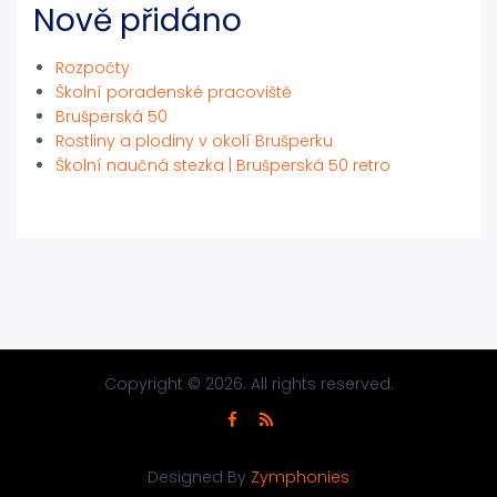
Nově přidáno
Rozpočty
Školní poradenské pracoviště
Brušperská 50
Rostliny a plodiny v okolí Brušperku
Školní naučná stezka | Brušperská 50 retro
Copyright © 2026. All rights reserved.
Designed By
Zymphonies