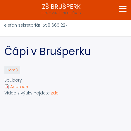
Přejít
ZŠ BRUŠPERK
k
1950 – 2020 | 70 LET ŠKOLY
hlavnímu
obsahu
Telefon sekretariát: 558 666 227
Čápi v Brušperku
Domů
Soubory
Anotace
Video z výuky najdete
zde
.