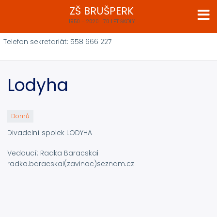
Přejít
ZŠ BRUŠPERK
k
1950 – 2020 | 70 LET ŠKOLY
hlavnímu
obsahu
Telefon sekretariát: 558 666 227
Lodyha
Domů
Divadelní spolek LODYHA
Vedoucí: Radka Baracskai
radka.baracskai(zavinac)seznam.cz