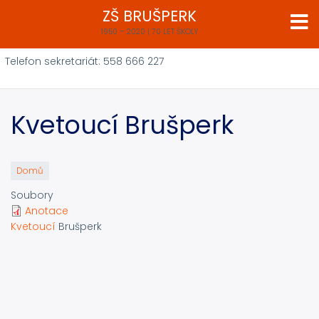
Přejít
ZŠ BRUŠPERK
k
1950 – 2020 | 70 LET ŠKOLY
hlavnímu
obsahu
Telefon sekretariát: 558 666 227
Kvetoucí Brušperk
Domů
Soubory
Anotace
Kvetoucí
Brušperk