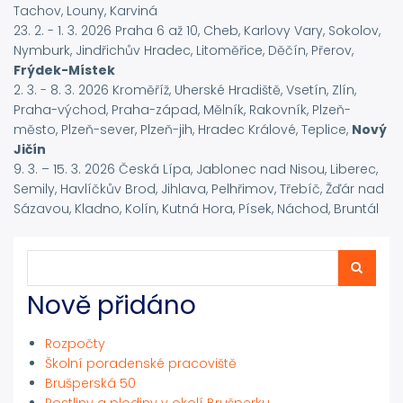
Tachov, Louny, Karviná
23. 2. - 1. 3. 2026 Praha 6 až 10, Cheb, Karlovy Vary, Sokolov,
Nymburk, Jindřichův Hradec, Litoměřice, Děčín, Přerov,
Frýdek-Místek
2. 3. - 8. 3. 2026 Kroměříž, Uherské Hradiště, Vsetín, Zlín,
Praha-východ, Praha-západ, Mělník, Rakovník, Plzeň-
město, Plzeň-sever, Plzeň-jih, Hradec Králové, Teplice,
Nový
Jičín
9. 3. – 15. 3. 2026 Česká Lípa, Jablonec nad Nisou, Liberec,
Semily, Havlíčkův Brod, Jihlava, Pelhřimov, Třebíč, Žďár nad
Sázavou, Kladno, Kolín, Kutná Hora, Písek, Náchod, Bruntál
Hledat
Hledat
Nově přidáno
Rozpočty
Školní poradenské pracoviště
Brušperská 50