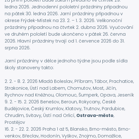
za první pololetí bude žákům předáno ve čtvrtek 29.
ledna 2026. Jednodenní pololetní prázdniny připadnou
na pátek 30. ledna 2026. Jarní prázdniny připadnou v
okrese Frýdek-Místek na 23. 2. – 1. 3. 2026. Velikonoční
prázdniny připadnou na čtvrtek 2. dubna 2026. Vyučování
ve druhém pololetí bude ukončeno v pátek 26. června
2026. Hlavní prázdniny trvají od 1. července 2026 do 31.
srpna 2026.
Jarní prázdniny v délce jednoho týdne jsou podle sídla
školy stanoveny takto:
2. 2. - 8. 2. 2026 Mladá Boleslav, Příbram, Tábor, Prachatice,
Strakonice, Ústí nad Labem, Chomutov, Most, Jičín,
Rychnov nad Kněžnou, Olomouc, Šumperk, Opava, Jeseník
9. 2. - 15. 2. 2026 Benešov, Beroun, Rokycany, České
Budějovice, Český Krumlov, Klatovy, Trutnov, Pardubice,
Chrudim, Svitavy, Ústí nad Orlicí,
Ostrava-město
,
Prostějov
16. 2. - 22. 2. 2026 Praha 1 až 5, Blansko, Brno-město, Brno-
venkov, Břeclav, Hodonín, Vyškov, Znojmo, Domažlice,