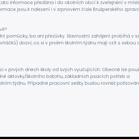
tato informace předána i do okolních obcí k zveřejnění v míst
formace jsou k nalezení i v srpnovém čísle Brušperského zprav
it?
olní pomůcky, ba ani přezůvky. Slavnostní zahájení probíhá v s
prvňáčků) dozví, co si v prvém školním týdnu mají vzít s sebou 
i v prvých dnech školy od svých vyučujících. Obecně lze pou
dné aktovky/školního batohu, základních psacích potřeb a
olním týdnu. Případné pracovní sešity budou rovněž pořizová