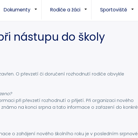
Dokumenty
Rodiče a žáci
Sportoviště
+
+
při nástupu do školy
uzavřen. O převzetí či doručení rozhodnutí rodiče obvykle
azeno?
rmaci při převzetí rozhodnutí o přijetí. Při organizaci nového
le známo na konci srpna a tato informace o zařazení do konkré
nformace o zahájení nového školního roku je v posledním srpnov