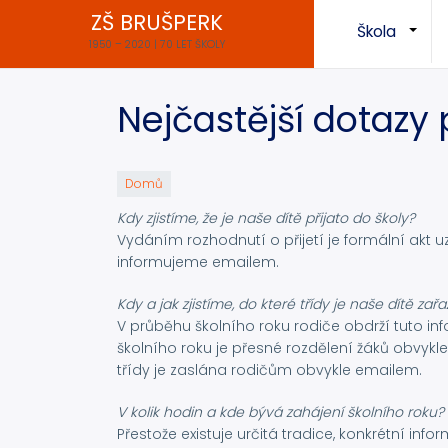
Přejít
ZŠ BRUŠPERK
Škola
k
+
1950 – 2020 | 70 LET ŠKOLY
hlavnímu
obsahu
Nejčastější dotazy 
Domů
Kdy zjistíme, že je naše dítě přijato do školy?
Vydáním rozhodnutí o přijetí je formální akt 
informujeme emailem.
Kdy a jak zjistíme, do které třídy je naše dítě zař
V průběhu školního roku rodiče obdrží tuto info
školního roku je přesné rozdělení žáků obvyk
třídy je zaslána rodičům obvykle emailem.
V kolik hodin a kde bývá zahájení školního roku?
Přestože existuje určitá tradice, konkrétní i