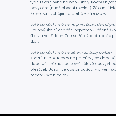
týdnu zveřejněna na webu školy. Rovněž bývá 
obvyklém (např. obecní rozhlas). Základní in
Slavnostní zahájení probíhá v sále školy.
Jaké pomůcky máme na první školní den připrav
Pro prvý školní den žáci nepotřebují žádné šk
školy a ve třídách. Zde se žáci (popř. rodiče 
školy.
Jaké pomůcky máme dětem do školy pořídit?
Konkrétní požadavky na pomůcky se dozví žác
doporučit nákup sportovní sálové obuvi, vho
přezůvek. Učebnice dostanou žáci v prvém šk
začátku školního roku.