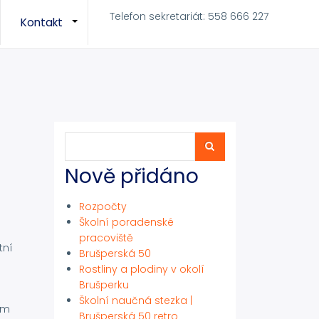
Telefon sekretariát: 558 666 227
Kontakt
+
+
Hledat
Hledat
Nově přidáno
Rozpočty
Školní poradenské
pracoviště
tní
Brušperská 50
Rostliny a plodiny v okolí
Brušperku
Školní naučná stezka |
ém
Brušperská 50 retro