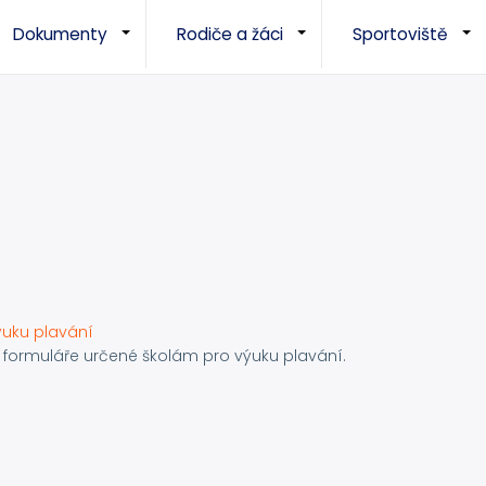
Dokumenty
Rodiče a žáci
Sportoviště
+
+
ýuku plavání
 formuláře určené školám pro výuku plavání.