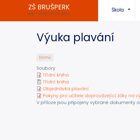
Přejít
ZŠ BRUŠPERK
Škola
k
+
1950 – 2020 | 70 LET ŠKOLY
hlavnímu
obsahu
Výuka plavání
Domů
Soubory
Třídní kniha
Třídní kniha
Objednávka plavání
Pokyny pro učitele doprovázející žáky na v
V příloze jsou připojeny vybrané dokumenty a