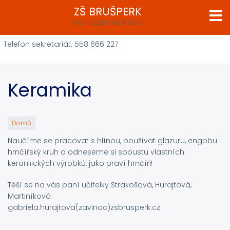
Přejít
ZŠ BRUŠPERK
k
1950 – 2020 | 70 LET ŠKOLY
hlavnímu
obsahu
Telefon sekretariát: 558 666 227
Keramika
Domů
Naučíme se pracovat s hlínou, používat glazuru, engobu i
hrnčířský kruh a odneseme si spoustu vlastních
keramických výrobků, jako praví hrnčíři!
Těší se na vás paní učitelky Strakošová, Hurajtová,
Martiníková
gabriela.hurajtova(zavinac)zsbrusperk.cz