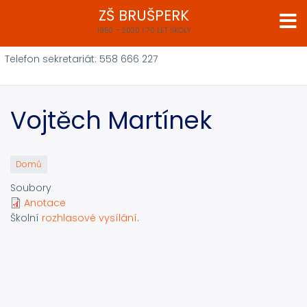
Přejít
ZŠ BRUŠPERK
k
1950 – 2020 | 70 LET ŠKOLY
hlavnímu
obsahu
Telefon sekretariát: 558 666 227
Vojtěch Martínek
Domů
Soubory
Anotace
Školní
rozhlasové vysílání
.