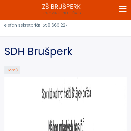
Přejít
ZŠ BRUŠPERK
k
1950 – 2020 | 70 LET ŠKOLY
hlavnímu
obsahu
Telefon sekretariát: 558 666 227
SDH Brušperk
Domů