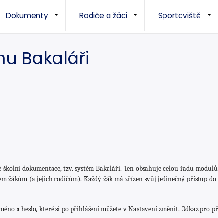
Dokumenty
Rodiče a žáci
Sportoviště
+
+
u Bakaláři
é školní dokumentace, tzv. systém Bakaláři. Ten obsahuje celou řadu modulů
šem žákům (a jejich rodičům). Každý žák má zřízen svůj jedinečný přístup do 
no a heslo, které si po přihlášení můžete v Nastavení změnit. Odkaz pro př