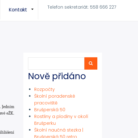
Telefon sekretariát: 558 666 227
Kontakt
+
+
Hledat
Hledat
Nově přidáno
Rozpočty
Školní poradenské
pracoviště
. Jedním
Brušperská 50
své eŽK.
Rostliny a plodiny v okolí
Brušperku
Školní naučná stezka |
ihlášení
Brušperská 50 retro