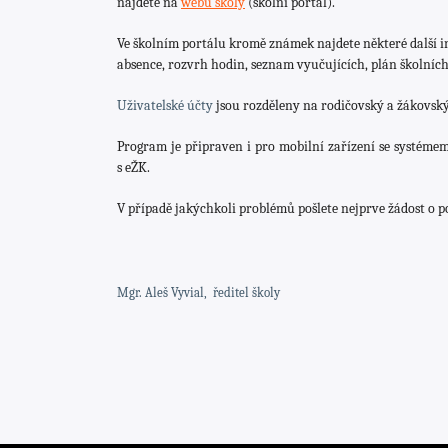
najdete na
webu školy
(školní portál).
Ve školním portálu kromě známek najdete některé další i
absence, rozvrh hodin, seznam vyučujících, plán školních a
Uživatelské účty
jsou rozděleny na rodičovský a žákovsk
Program je připraven i pro mobilní zařízení se systém
s eŽK.
V případě jakýchkoli problémů pošlete nejprve žádost o 
Mgr. Aleš Vyvial,
ředitel školy