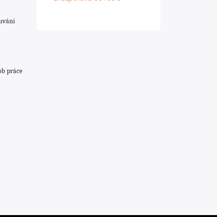
ouvání
ob práce