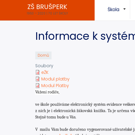
Přejít
ZŠ BRUŠPERK
Škola
k
+
1950 – 2020 | 70 LET ŠKOLY
hlavnímu
obsahu
Informace k systém
Domů
Soubory
eŽK
Modul platby
Modul Platby
Vážení rodiče,
ve škole používáme elektronický systém evidence vešker
z nich je i elektronická žákovská knížka. Ta je určena v
Stejně tomu bude u Vás.
V mailu Vám bude doručeno vygenerované uživatelské jmé