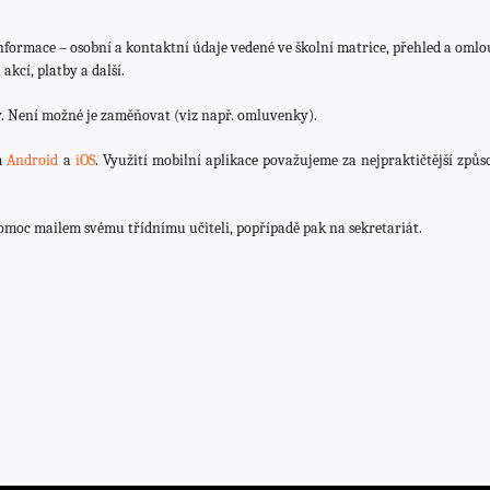
nformace – osobní a kontaktní údaje vedené ve školní matrice, přehled a oml
kcí, platby a další.
ý. Není možné je zaměňovat (viz např. omluvenky).
em
Android
a
iOS
. Využití mobilní aplikace považujeme za nejpraktičtější způs
pomoc mailem svému třídnímu učiteli, popřípadě pak na sekretariát.