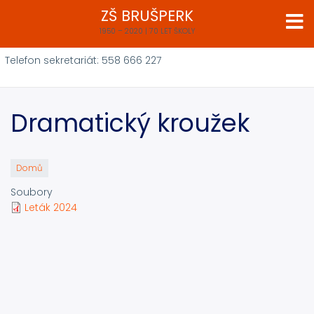
Přejít
ZŠ BRUŠPERK
k
1950 – 2020 | 70 LET ŠKOLY
hlavnímu
obsahu
Telefon sekretariát: 558 666 227
Dramatický kroužek
Domů
Soubory
Leták 2024