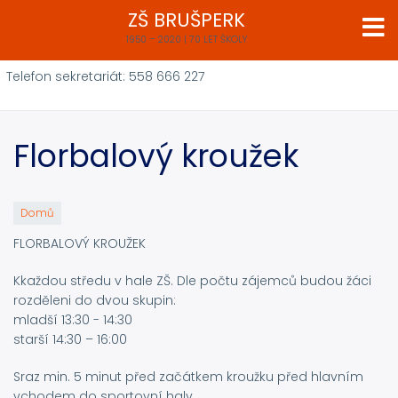
Přejít
ZŠ BRUŠPERK
k
1950 – 2020 | 70 LET ŠKOLY
hlavnímu
obsahu
Telefon sekretariát: 558 666 227
Florbalový kroužek
Domů
FLORBALOVÝ KROUŽEK
Kkaždou středu v hale ZŠ. Dle počtu zájemců budou žáci
rozděleni do dvou skupin:
mladší 13:30 - 14:30
starší 14:30 – 16:00
Sraz min. 5 minut před začátkem kroužku před hlavním
vchodem do sportovní haly.