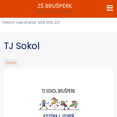
Přejít
ZŠ BRUŠPERK
k
1950 – 2020 | 70 LET ŠKOLY
hlavnímu
obsahu
Telefon sekretariát: 558 666 227
TJ Sokol
Domů