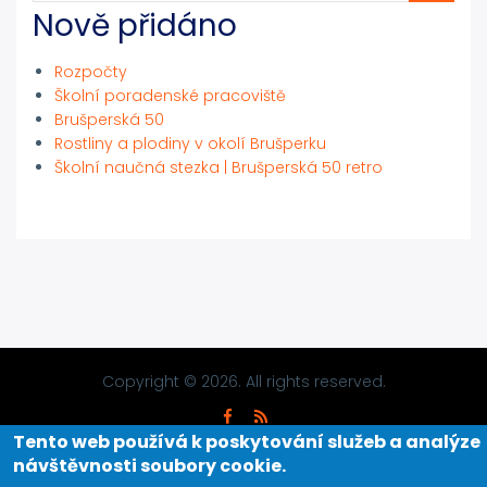
Nově přidáno
Rozpočty
Školní poradenské pracoviště
Brušperská 50
Rostliny a plodiny v okolí Brušperku
Školní naučná stezka | Brušperská 50 retro
Copyright © 2026. All rights reserved.
Tento web používá k poskytování služeb a analýze
návštěvnosti soubory cookie
.
Designed By
Zymphonies